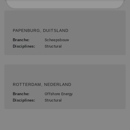
Structural Engineer (m/w/d)
PAPENBURG, DUITSLAND
Branche:
Scheepsbouw
Disciplines:
Structural
Senior Structural Hull Engineer (FEA)
ROTTERDAM, NEDERLAND
Branche:
Offshore Energy
Disciplines:
Structural