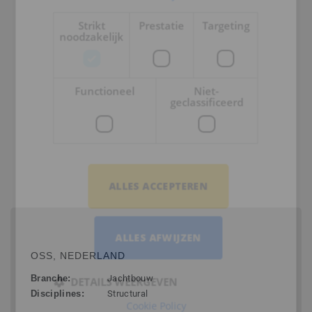
Strikt
Prestatie
Targeting
noodzakelijk
Functioneel
Niet-
Bedrijfsprofiel
geclassificeerd
Gerelateerde vacatures
ALLES ACCEPTEREN
Senior Engineering Draftsman
ALLES AFWIJZEN
OSS, NEDERLAND
Branche:
Jachtbouw
DETAILS WEERGEVEN
Disciplines:
Structural
Cookie Policy