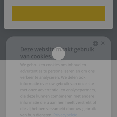
ALLE VACATURES
×
Deze website maakt gebruik
van cookies.
DUTCH
We gebruiken cookies om inhoud en
ENGLISH
advertenties te personaliseren en om ons
GERMAN
verkeer te analyseren. We delen ook
informatie over uw gebruik van onze site
met onze advertentie- en analysepartners,
Taken
die deze kunnen combineren met andere
informatie die u aan hen heeft verstrekt of
Functie eisen
die zij hebben verzameld door uw gebruik
van hun diensten.
Privacybeleid