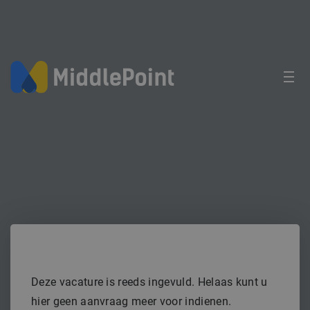
Vacature
Structure Engineer (C/T)
REFERENTIENUMMER MIBL03313, , NEDERLAND
STRUCTURAL, NAVAL ARCHITECTURE
Vervulde vacature
Deze vacature is reeds ingevuld. Helaas kunt u
hier geen aanvraag meer voor indienen.