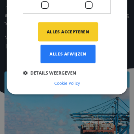
is de functie voorzien van een aantrekkelijk
arbeidsvoorwaardenpakket. We lichten het aanbod graag
toe in een persoonlijk gesprek.
ALLES ACCEPTEREN
Neem contact op met April Ozen || +31 (0)6 24 896 009
|| aozen@middlepoint.nl
ALLES AFWIJZEN
DETAILS WEERGEVEN
Cookie Policy