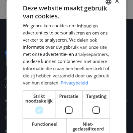
×
Deze website maakt gebruik
van cookies.
DUTCH
We gebruiken cookies om inhoud en
ENGLISH
advertenties te personaliseren en om ons
GERMAN
verkeer te analyseren. We delen ook
informatie over uw gebruik van onze site
Voorwaarden
met onze advertentie- en analysepartners,
die deze kunnen combineren met andere
informatie die u aan hen heeft verstrekt of
Let op: EU-burgerschap of een meerjarig permanent EU-
die zij hebben verzameld door uw gebruik
werkvisum is een voorwaarde voor het wervingsproces
van hun diensten.
Privacybeleid
voor geschikte kandidaten.
Strikt
Prestatie
Targeting
Voldoe je aan de criteria en ben je klaar voor je volgende
noodzakelijk
professionele uitdaging? Solliciteer dan nu op de
vacature en laten we de mogelijkheden bespreken.
Functioneel
Niet-
geclassificeerd
Afhankelijk van de professionele en persoonlijke situatie