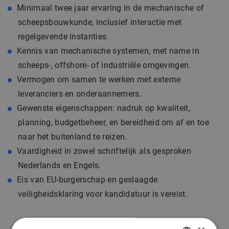
Minimaal twee jaar ervaring in de mechanische of
scheepsbouwkunde, inclusief interactie met
regelgevende instanties.
Kennis van mechanische systemen, met name in
scheeps-, offshore- of industriële omgevingen.
Vermogen om samen te werken met externe
leveranciers en onderaannemers.
Gewenste eigenschappen: nadruk op kwaliteit,
planning, budgetbeheer, en bereidheid om af en toe
naar het buitenland te reizen.
Vaardigheid in zowel schriftelijk als gesproken
Nederlands en Engels.
Eis van EU-burgerschap en geslaagde
veiligheidsklaring voor kandidatuur is vereist.