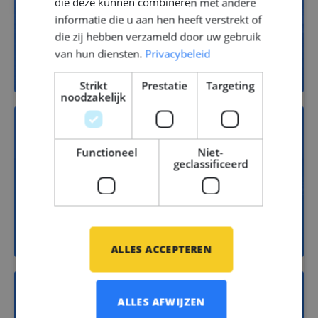
13
die deze kunnen combineren met andere
informatie die u aan hen heeft verstrekt of
die zij hebben verzameld door uw gebruik
Jachtbouw
van hun diensten.
Privacybeleid
Strikt
Prestatie
Targeting
noodzakelijk
Functioneel
Niet-
14
geclassificeerd
Scheepsbouw
ALLES ACCEPTEREN
ALLES AFWIJZEN