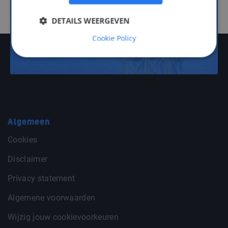
7
DETAILS WEERGEVEN
Cookie Policy
Offshore Energy
Algemeen
Cookies
Disclaimer
Privacy statement
Algemene voorwaarden
Wijzig jouw cookievoorkeuren