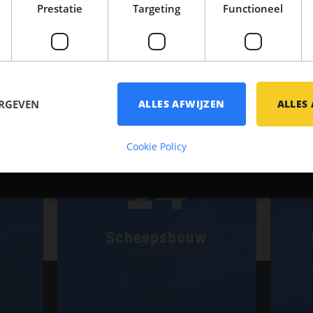
Prestatie
Targeting
Functioneel
Vacatures
ERGEVEN
ALLES AFWIJZEN
ALLES
Cookie Policy
14
Scheepsbouw