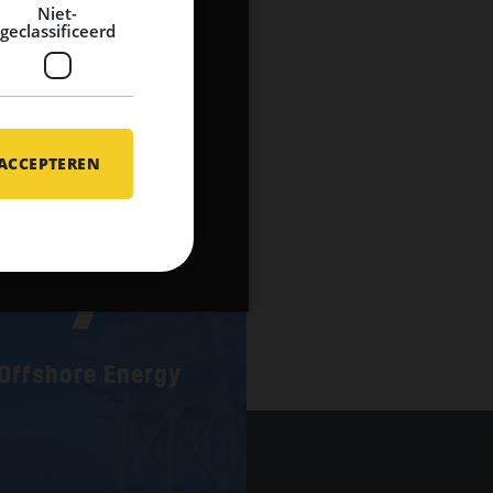
Niet-
geclassificeerd
 ACCEPTEREN
7
Offshore Energy