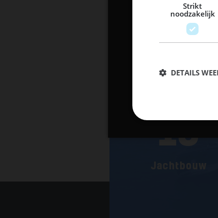
Strikt
noodzakelijk
DETAILS WE
13
Jachtbouw