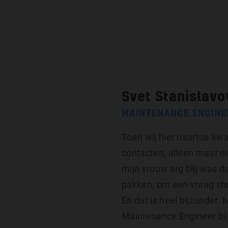
Voor professionals
Voor klan
Svet Stanislavo
MAINTENANCE ENGINE
Toen wij hier naartoe k
contacten, alleen maar me
mijn vrouw erg blij was d
pakken, om een vraag st
En dat is heel bijzonder. 
Maintenance Engineer bij