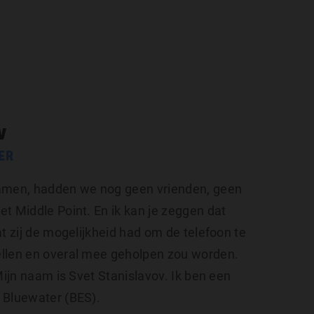
ten
Vacatures
Over ons
Blog
Contact
v
ER
wamen, hadden we nog geen vrienden, geen
t Middle Point. En ik kan je zeggen dat
at zij de mogelijkheid had om de telefoon te
ellen en overal mee geholpen zou worden.
Mijn naam is Svet Stanislavov. Ik ben een
 Bluewater (BES).