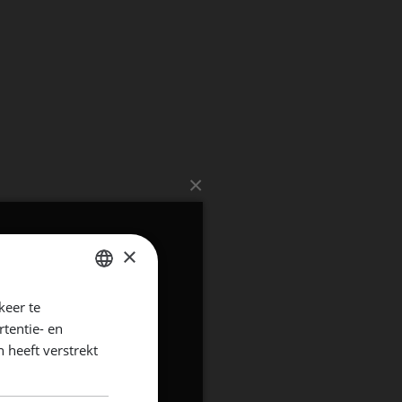
×
×
keer te
DUTCH
tentie- en
ENGLISH
 heeft verstrekt
GERMAN