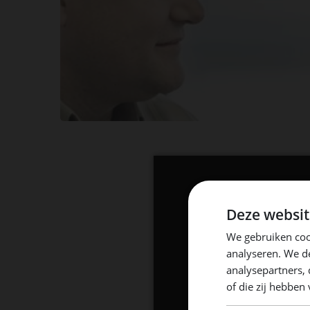
Deze websit
We gebruiken coo
analyseren. We de
analysepartners,
of die zij hebbe